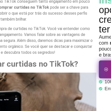
In
s no TikTok conseguem tanto engajamento em pouco
op
omprar curtidas no TikTok
pode ser a chave para
obrir o que está por trás do sucesso desses perfis
cre
também brilhar.
ter
mpra de curtidas no TikTok. Você vai entender como
 engajamento. Vamos falar sobre as vantagens de
Aumen
ma segura. Além disso, daremos dicas para maximizar o
com
nto orgânico. Se você quer se destacar e conquistar
pouco
o e descubra todos os segredos!
e bras
ar curtidas no TikTok?
10
En