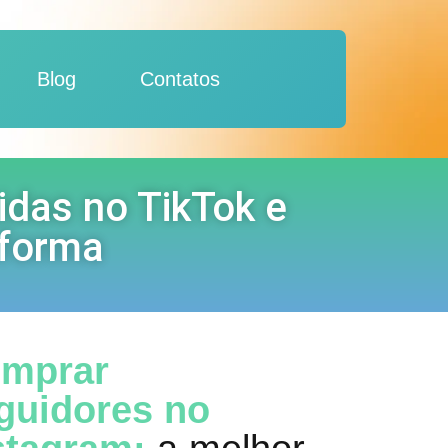
Blog
Contatos
das no TikTok e
aforma
mprar
guidores no