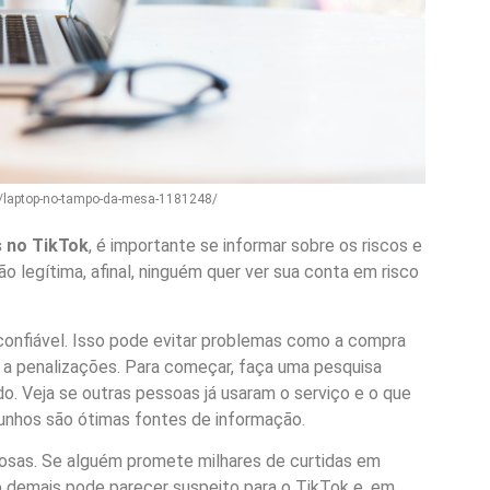
oto/laptop-no-tampo-da-mesa-1181248/
 no TikTok
, é importante se informar sobre os riscos e
 legítima, afinal, ninguém quer ver sua conta em risco
 confiável. Isso pode evitar problemas como a compra
r a penalizações. Para começar, faça uma pesquisa
. Veja se outras pessoas já usaram o serviço e o que
unhos são ótimas fontes de informação.
sas. Se alguém promete milhares de curtidas em
o demais pode parecer suspeito para o TikTok e, em