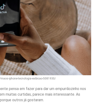
to/maos-iphone-tecnologia-exibicao-5081930/
gente pensa em fazer para dar um empurrãozinho nos
em muitas curtidas, parece mais interessante. As
porque outros já gostaram.