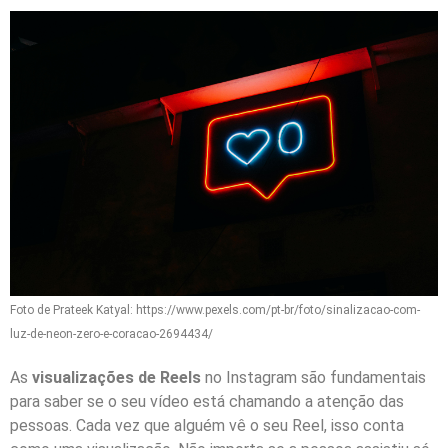
Foto de Prateek Katyal: https://www.pexels.com/pt-br/foto/sinalizacao-com-
luz-de-neon-zero-e-coracao-2694434/
As
visualizações de Reels
no Instagram são fundamentais
para saber se o seu vídeo está chamando a atenção das
pessoas. Cada vez que alguém vê o seu Reel, isso conta