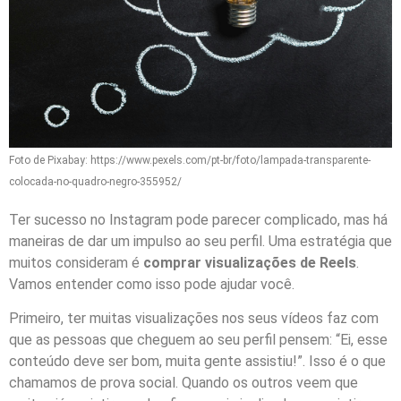
Foto de Pixabay: https://www.pexels.com/pt-br/foto/lampada-transparente-
colocada-no-quadro-negro-355952/
Ter sucesso no Instagram pode parecer complicado, mas há
maneiras de dar um impulso ao seu perfil. Uma estratégia que
muitos consideram é
comprar visualizações de Reels
.
Vamos entender como isso pode ajudar você.
Primeiro, ter muitas visualizações nos seus vídeos faz com
que as pessoas que cheguem ao seu perfil pensem: “Ei, esse
conteúdo deve ser bom, muita gente assistiu!”. Isso é o que
chamamos de prova social. Quando os outros veem que