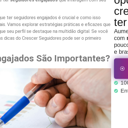
op
cre
que ter seguidores engajados é crucial e como isso
ter
is. Vamos explorar estratégias práticas e eficazes que
Aumen
 seu perfil se destaque na multidão digital. Se você
com
 as dicas do Crescer Seguidores pode ser o primeiro
pouco
e bras
ngajados São Importantes?
10
En