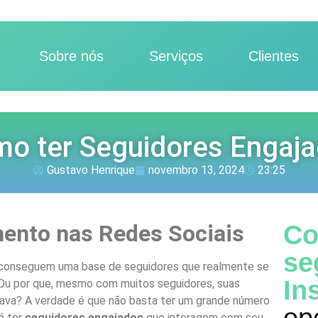
Sobre nós
Serviços
Clientes
o ter Seguidores Engaj
Gustavo Henrique
novembro 13, 2024
23:25
mento nas Redes Sociais
Co
se
conseguem uma base de seguidores que realmente se
In
 Ou por que, mesmo com muitos seguidores, suas
ava? A verdade é que não basta ter um grande número
é ter
seguidores engajados
que interagem com seu