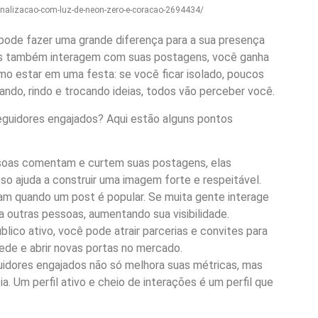
/sinalizacao-com-luz-de-neon-zero-e-coracao-2694434/
 pode fazer uma grande diferença para a sua presença
as também interagem com suas postagens, você ganha
omo estar em uma festa: se você ficar isolado, poucos
ando, rindo e trocando ideias, todos vão perceber você.
seguidores engajados? Aqui estão alguns pontos
oas comentam e curtem suas postagens, elas
so ajuda a construir uma imagem forte e respeitável.
am quando um post é popular. Se muita gente interage
 outras pessoas, aumentando sua visibilidade.
ico ativo, você pode atrair parcerias e convites para
ede e abrir novas portas no mercado.
guidores engajados não só melhora suas métricas, mas
 Um perfil ativo e cheio de interações é um perfil que