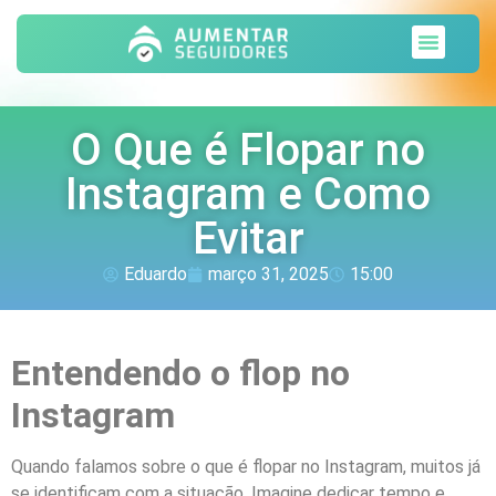
Sobre nós
O Que é Flopar no
Instagram e Como
Evitar
Eduardo
março 31, 2025
15:00
Entendendo o flop no
Instagram
Quando falamos sobre o que é flopar no Instagram, muitos já
se identificam com a situação. Imagine dedicar tempo e